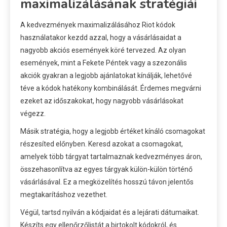
maximalizálásának stratégiái
A kedvezmények maximalizálásához Riot kódok
használatakor kezdd azzal, hogy a vásárlásaidat a
nagyobb akciós események köré tervezed. Az olyan
események, mint a Fekete Péntek vagy a szezonális
akciók gyakran a legjobb ajánlatokat kínálják, lehetővé
téve a kódok hatékony kombinálását. Érdemes megvárni
ezeket az időszakokat, hogy nagyobb vásárlásokat
végezz.
Másik stratégia, hogy a legjobb értéket kínáló csomagokat
részesíted előnyben. Keresd azokat a csomagokat,
amelyek több tárgyat tartalmaznak kedvezményes áron,
összehasonlítva az egyes tárgyak külön-külön történő
vásárlásával. Ez a megközelítés hosszú távon jelentős
megtakarításhoz vezethet.
Végül, tartsd nyilván a kódjaidat és a lejárati dátumaikat.
Készíts egy ellenőrzőlistát a birtokolt kódokról, és