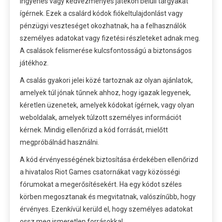
ingyenes vagy kedvezményes játékon belüli tárgyakat
ígérnek. Ezek a csalárd kódok fiókeltulajdonlást vagy
pénzügyi veszteséget okozhatnak, ha a felhasználók
személyes adatokat vagy fizetési részleteket adnak meg.
A csalások felismerése kulcsfontosságú a biztonságos
játékhoz.
A csalás gyakori jelei közé tartoznak az olyan ajánlatok,
amelyek túl jónak tűnnek ahhoz, hogy igazak legyenek,
kéretlen üzenetek, amelyek kódokat ígérnek, vagy olyan
weboldalak, amelyek túlzott személyes információt
kérnek. Mindig ellenőrizd a kód forrását, mielőtt
megpróbálnád használni.
A kód érvényességének biztosítása érdekében ellenőrizd
a hivatalos Riot Games csatornákat vagy közösségi
fórumokat a megerősítésekért. Ha egy kódot széles
körben megosztanak és megvitatnak, valószínűbb, hogy
érvényes. Ezenkívül kerüld el, hogy személyes adatokat
ossz meg ismeretlen forrásokkal.