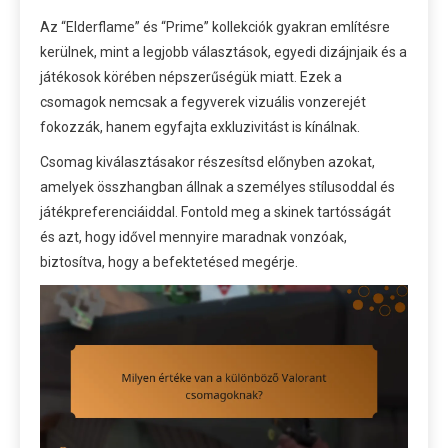
Az “Elderflame” és “Prime” kollekciók gyakran említésre
kerülnek, mint a legjobb választások, egyedi dizájnjaik és a
játékosok körében népszerűségük miatt. Ezek a
csomagok nemcsak a fegyverek vizuális vonzerejét
fokozzák, hanem egyfajta exkluzivitást is kínálnak.
Csomag kiválasztásakor részesítsd előnyben azokat,
amelyek összhangban állnak a személyes stílusoddal és
játékpreferenciáiddal. Fontold meg a skinek tartósságát
és azt, hogy idővel mennyire maradnak vonzóak,
biztosítva, hogy a befektetésed megérje.