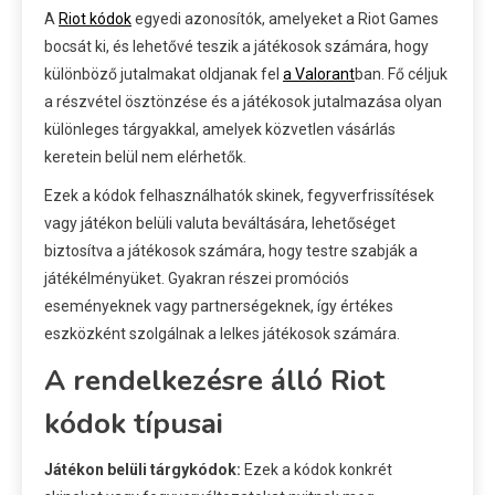
A
Riot kódok
egyedi azonosítók, amelyeket a Riot Games
bocsát ki, és lehetővé teszik a játékosok számára, hogy
különböző jutalmakat oldjanak fel
a Valorant
ban. Fő céljuk
a részvétel ösztönzése és a játékosok jutalmazása olyan
különleges tárgyakkal, amelyek közvetlen vásárlás
keretein belül nem elérhetők.
Ezek a kódok felhasználhatók skinek, fegyverfrissítések
vagy játékon belüli valuta beváltására, lehetőséget
biztosítva a játékosok számára, hogy testre szabják a
játékélményüket. Gyakran részei promóciós
eseményeknek vagy partnerségeknek, így értékes
eszközként szolgálnak a lelkes játékosok számára.
A rendelkezésre álló Riot
kódok típusai
Játékon belüli tárgykódok:
Ezek a kódok konkrét