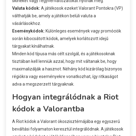
skineket vagy fegyverváltozatokat nyitnak meg.
Valuta kódok:
A játékosok ezeket Valorant Pontokra (VP)
válthatják be, amely a játékon belüli valuta a
vásárlásokhoz.
Eseménykódok:
Különleges események vagy promóciók
során kibocsátott kódok, amelyek korlátozott idejű
tárgyakat kínálhatnak.
Minden kód típusa más célt szolgál, és a játékosoknak
tisztában kell lenniük azzal, hogy mit váltanak be, hogy
maximalizálják a hasznot. Néhány kód kizárólag bizonyos
régiókra vagy eseményekre vonatkozhat, így ritkaságot
adva a megszerzett tárgyaknak.
Hogyan integrálódnak a Riot
kódok a Valorantba
A Riot kódok a Valorant ökoszisztémájába egy egyszerű
beváltási folyamaton keresztül integrálódnak. A játékosok