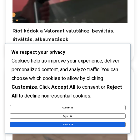
Riot kódok a Valorant valutához: beváltás,
átváltás, alkalmazások
0
13/03/2026
Talia Rivers
Riot Kód Beváltás
We respect your privacy
Cookies help us improve your experience, deliver
personalized content, and analyze traffic. You can
choose which cookies to allow by clicking
19 MINS READ
Customize
. Click
Accept All
to consent or
Reject
All
to decline non-essential cookies.
Customize
Reject All
Accept All