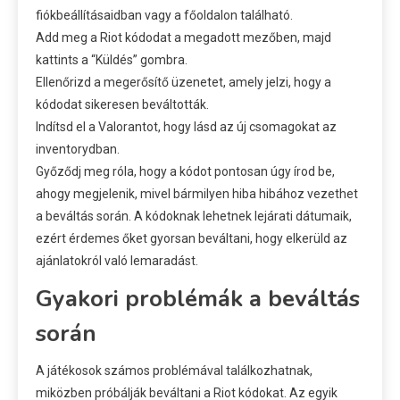
fiókbeállításaidban vagy a főoldalon található.
Add meg a Riot kódodat a megadott mezőben, majd
kattints a “Küldés” gombra.
Ellenőrizd a megerősítő üzenetet, amely jelzi, hogy a
kódodat sikeresen beváltották.
Indítsd el a Valorantot, hogy lásd az új csomagokat az
inventorydban.
Győződj meg róla, hogy a kódot pontosan úgy írod be,
ahogy megjelenik, mivel bármilyen hiba hibához vezethet
a beváltás során. A kódoknak lehetnek lejárati dátumaik,
ezért érdemes őket gyorsan beváltani, hogy elkerüld az
ajánlatokról való lemaradást.
Gyakori problémák a beváltás
során
A játékosok számos problémával találkozhatnak,
miközben próbálják beváltani a Riot kódokat. Az egyik