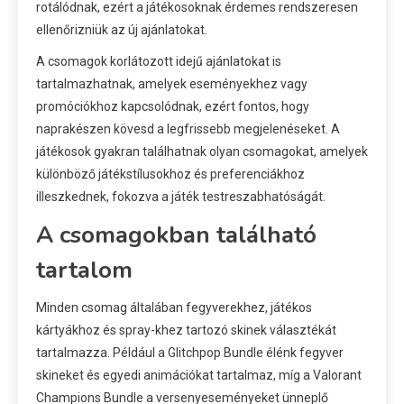
rotálódnak, ezért a játékosoknak érdemes rendszeresen
ellenőrizniük az új ajánlatokat.
A csomagok korlátozott idejű ajánlatokat is
tartalmazhatnak, amelyek eseményekhez vagy
promóciókhoz kapcsolódnak, ezért fontos, hogy
naprakészen kövesd a legfrissebb megjelenéseket. A
játékosok gyakran találhatnak olyan csomagokat, amelyek
különböző játékstílusokhoz és preferenciákhoz
illeszkednek, fokozva a játék testreszabhatóságát.
A csomagokban található
tartalom
Minden csomag általában fegyverekhez, játékos
kártyákhoz és spray-khez tartozó skinek választékát
tartalmazza. Például a Glitchpop Bundle élénk fegyver
skineket és egyedi animációkat tartalmaz, míg a Valorant
Champions Bundle a versenyeseményeket ünneplő