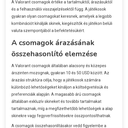
A Valorant csomagok értéke a tartalmuktól, árazásuktól
és a felhasználói visszajelzésektől függ. A játékosok
gyakran olyan csomagokat keresnek, amelyek a legjobb
kombinációt kínálják skinek, kiegészítők és játékon belüli
valuta szempontjából a befektetésükért.
A csomagok árazásának
összehasonlító elemzése
A Valorant csomagok általában alacsony és közepes
árszinten mozognak, gyakran 10 és 50 USD között. Az
árazási struktúra célja, hogy a játékosok számára
különböző lehetőségeket kínáljon a költségvetésük és
preferenciáik alapján. A magasabb árú csomagok
általában exkluzív skineket és további tartalmakat
tartalmaznak, míg a megfizethetőbb lehetőségek a alap
skinekre vagy fegyverfrissítésekre összpontosíthatnak.
A csomagok összehasonlításakor vedd figyelembe a