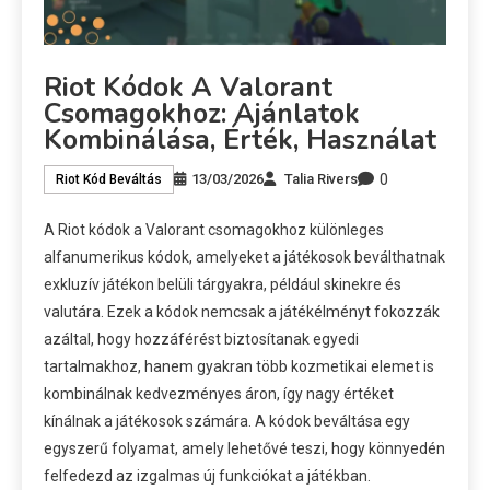
Riot Kódok A Valorant
Csomagokhoz: Ajánlatok
Kombinálása, Érték, Használat
0
13/03/2026
Talia Rivers
Riot Kód Beváltás
A Riot kódok a Valorant csomagokhoz különleges
alfanumerikus kódok, amelyeket a játékosok beválthatnak
exkluzív játékon belüli tárgyakra, például skinekre és
valutára. Ezek a kódok nemcsak a játékélményt fokozzák
azáltal, hogy hozzáférést biztosítanak egyedi
tartalmakhoz, hanem gyakran több kozmetikai elemet is
kombinálnak kedvezményes áron, így nagy értéket
kínálnak a játékosok számára. A kódok beváltása egy
egyszerű folyamat, amely lehetővé teszi, hogy könnyedén
felfedezd az izgalmas új funkciókat a játékban.