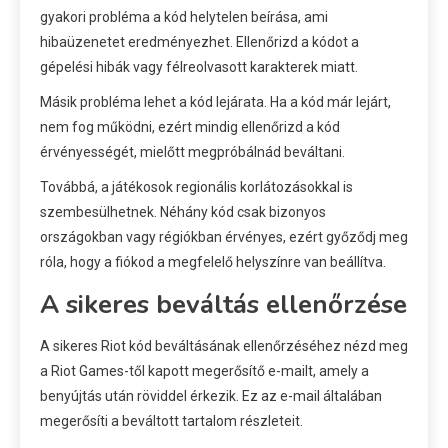
gyakori probléma a kód helytelen beírása, ami
hibaüzenetet eredményezhet. Ellenőrizd a kódot a
gépelési hibák vagy félreolvasott karakterek miatt.
Másik probléma lehet a kód lejárata. Ha a kód már lejárt,
nem fog működni, ezért mindig ellenőrizd a kód
érvényességét, mielőtt megpróbálnád beváltani.
Továbbá, a játékosok regionális korlátozásokkal is
szembesülhetnek. Néhány kód csak bizonyos
országokban vagy régiókban érvényes, ezért győződj meg
róla, hogy a fiókod a megfelelő helyszínre van beállítva.
A sikeres beváltás ellenőrzése
A sikeres Riot kód beváltásának ellenőrzéséhez nézd meg
a Riot Games-től kapott megerősítő e-mailt, amely a
benyújtás után röviddel érkezik. Ez az e-mail általában
megerősíti a beváltott tartalom részleteit.