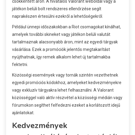
csökkentett áron. A hivatalos Valorant weboldal vagy a
játékon belüli bolt rendszeres ellenőrzése segít
naprakészen értesülni ezekről a lehetőségekről.
Például ünnepi időszakokban a Riot csomagokat kínálhat,
amelyek további skineket vagy játékon belüli valutát
tartalmaznak alacsonyabb áron, mint az egyedi tárgyak
vásárlása. Ezek a promóciók jelentős megtakarítást
nyújthatnak, így remek alkalom lehet új tartalmakba
fektetni.
Közösségi események vagy tornák szintén vezethetnek
egyedi promóciós kódokhoz, amelyeket kedvezményekre
vagy exkluzív tárgyakra lehet felhasználni. A Valorant
közösséggel való aktív részvétel a közösségi médián vagy
fórumokon segíthet felfedezni ezeket a korlátozott idejű
ajánlatokat.
Kedvezmények