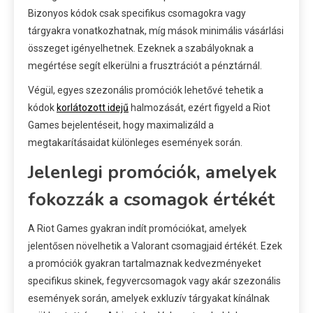
Bizonyos kódok csak specifikus csomagokra vagy
tárgyakra vonatkozhatnak, míg mások minimális vásárlási
összeget igényelhetnek. Ezeknek a szabályoknak a
megértése segít elkerülni a frusztrációt a pénztárnál.
Végül, egyes szezonális promóciók lehetővé tehetik a
kódok
korlátozott idejű
halmozását, ezért figyeld a Riot
Games bejelentéseit, hogy maximalizáld a
megtakarításaidat különleges események során.
Jelenlegi promóciók, amelyek
fokozzák a csomagok értékét
A Riot Games gyakran indít promóciókat, amelyek
jelentősen növelhetik a Valorant csomagjaid értékét. Ezek
a promóciók gyakran tartalmaznak kedvezményeket
specifikus skinek, fegyvercsomagok vagy akár szezonális
események során, amelyek exkluzív tárgyakat kínálnak