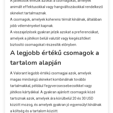
A játékosok élvezik azokat a csomagokat, amelyek
animált effektusokkal vagy hangváltozásokkal rendelkező
skineket tartalmaznak.
A csomagok, amelyek koherens témát kínálnak, általában
jobb véleményeket kapnak.
A visszajelzések gyakran jelzik azokat a preferenciákat,
amelyek a játékon belüli valutát vagy kiegészítőket
biztosító csomagokat részesítik előnyben.
A legjobb értékű csomagok a
tartalom alapján
A Valorant legjobb értékű csomagjai azok, amelyek
magas minőségű skineket kombinálnak további
tartalmakkal, például fegyvercsecsebecsékkel vagy
játékos kártyákkal. A gyakran ajánlott csomagok közé
tartoznak azok, amelyek ára körülbelül 20 és 30 USD
között mozog, és amelyek gyakran jó egyensúlyt kínálnak
a költség és a tartalom között.