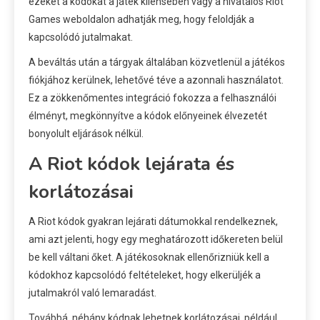
ezeket a kódokat a játék kliensében vagy a hivatalos Riot
Games weboldalon adhatják meg, hogy feloldják a
kapcsolódó jutalmakat.
A beváltás után a tárgyak általában közvetlenül a játékos
fiókjához kerülnek, lehetővé téve a azonnali használatot.
Ez a zökkenőmentes integráció fokozza a felhasználói
élményt, megkönnyítve a kódok előnyeinek élvezetét
bonyolult eljárások nélkül.
A Riot kódok lejárata és
korlátozásai
A Riot kódok gyakran lejárati dátumokkal rendelkeznek,
ami azt jelenti, hogy egy meghatározott időkereten belül
be kell váltani őket. A játékosoknak ellenőrizniük kell a
kódokhoz kapcsolódó feltételeket, hogy elkerüljék a
jutalmakról való lemaradást.
Továbbá, néhány kódnak lehetnek korlátozásai, például