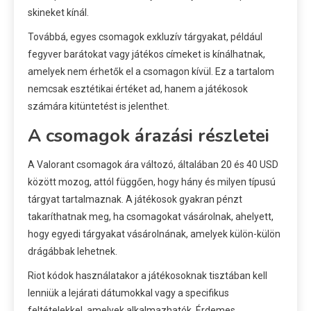
skineket kínál.
Továbbá, egyes csomagok exkluzív tárgyakat, például
fegyver barátokat vagy játékos címeket is kínálhatnak,
amelyek nem érhetők el a csomagon kívül. Ez a tartalom
nemcsak esztétikai értéket ad, hanem a játékosok
számára kitüntetést is jelenthet.
A csomagok árazási részletei
A Valorant csomagok ára változó, általában 20 és 40 USD
között mozog, attól függően, hogy hány és milyen típusú
tárgyat tartalmaznak. A játékosok gyakran pénzt
takaríthatnak meg, ha csomagokat vásárolnak, ahelyett,
hogy egyedi tárgyakat vásárolnának, amelyek külön-külön
drágábbak lehetnek.
Riot kódok használatakor a játékosoknak tisztában kell
lenniük a lejárati dátumokkal vagy a specifikus
feltételekkel, amelyek alkalmazhatók. Érdemes