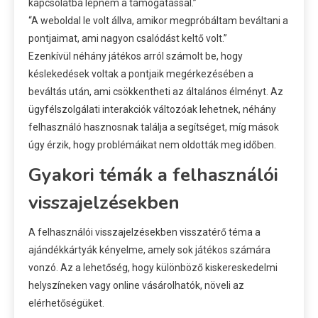
kapcsolatba lépnem a támogatással.”
“A weboldal le volt állva, amikor megpróbáltam beváltani a
pontjaimat, ami nagyon csalódást keltő volt.”
Ezenkívül néhány játékos arról számolt be, hogy
késlekedések voltak a pontjaik megérkezésében a
beváltás után, ami csökkentheti az általános élményt. Az
ügyfélszolgálati interakciók változóak lehetnek, néhány
felhasználó hasznosnak találja a segítséget, míg mások
úgy érzik, hogy problémáikat nem oldották meg időben.
Gyakori témák a felhasználói
visszajelzésekben
A felhasználói visszajelzésekben visszatérő téma a
ajándékkártyák kényelme, amely sok játékos számára
vonzó. Az a lehetőség, hogy különböző kiskereskedelmi
helyszíneken vagy online vásárolhatók, növeli az
elérhetőségüket.