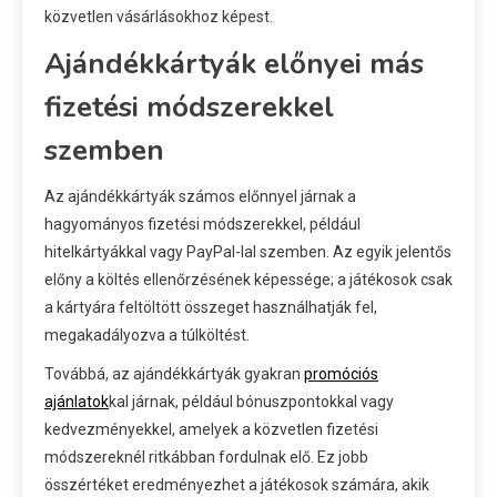
közvetlen vásárlásokhoz képest.
Ajándékkártyák előnyei más
fizetési módszerekkel
szemben
Az ajándékkártyák számos előnnyel járnak a
hagyományos fizetési módszerekkel, például
hitelkártyákkal vagy PayPal-lal szemben. Az egyik jelentős
előny a költés ellenőrzésének képessége; a játékosok csak
a kártyára feltöltött összeget használhatják fel,
megakadályozva a túlköltést.
Továbbá, az ajándékkártyák gyakran
promóciós
ajánlatok
kal járnak, például bónuszpontokkal vagy
kedvezményekkel, amelyek a közvetlen fizetési
módszereknél ritkábban fordulnak elő. Ez jobb
összértéket eredményezhet a játékosok számára, akik