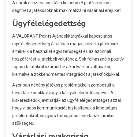
Az árak összehasonlítása különböző platformokon
segíthet a játékosoknak maximalizálni vásárlási erejüket.
Ügyfélelégedettség
A VALORANT Points Ajándékkártyákkal kapcsolatos
ügyfélelégedettség általában magas, mivel a játékosok
értékelik a használat egyszerűségét és az azonnali
hozzáférést a játékbeli valutához. Sok felhasználó pozitív
tapasztalatokról számol be a kártyáik beváltásakor,
kiemelve a zökkenőmentes integrációt a játékfiókjukkal.
Azonban néhány játékos problémákkal szembesült a
beváltási kódokkal vagy a kártyák elérhetőségével. A
kiskereskedők javíthatják az ügyfélelégedettséget azzal,
hogy világos kommunikációt biztosítanak a lehetséges
problémákról, és gyors támogatást nyújtanak, amikor
szükséges.
Vásárlási gyakoriság