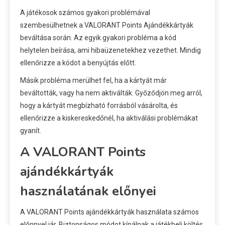
A játékosok számos gyakori problémával
szembesülhetnek a VALORANT Points Ajándékkártyák
beváltása során. Az egyik gyakori probléma a kód
helytelen beírása, ami hibaüzenetekhez vezethet. Mindig
ellenőrizze a kódot a benyújtás előtt.
Másik probléma merülhet fel, ha a kártyát már
beváltották, vagy ha nem aktiválták. Győződjön meg arról,
hogy a kártyát megbízható forrásból vásárolta, és
ellenőrizze a kiskereskedőnél, ha aktiválási problémákat
gyanít.
A VALORANT Points
ajándékkártyák
használatának előnyei
A VALORANT Points ajándékkártyák használata számos
előnnyel jár. Biztonságos módot kínálnak a játékbeli költés