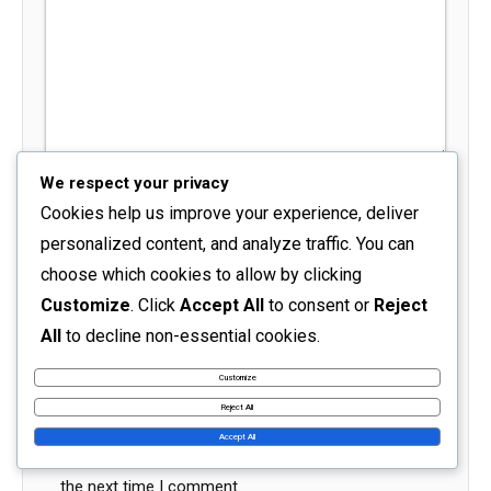
We respect your privacy
Name
*
Cookies help us improve your experience, deliver
personalized content, and analyze traffic. You can
Email
*
choose which cookies to allow by clicking
Customize
. Click
Accept All
to consent or
Reject
All
to decline non-essential cookies.
Website
Customize
Reject All
Accept All
Save my name, email, and website in this browser for
the next time I comment.