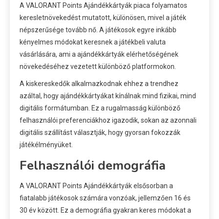
A VALORANT Points Ajándékkártyák piaca folyamatos
keresletnövekedést mutatott, különösen, mivel a játék
népszerűsége tovább nő. A játékosok egyre inkább
kényelmes módokat keresnek a játékbeli valuta
vásárlására, ami a ajándékkártyák elérhetőségének
növekedéséhez vezetett különböző platformokon.
A kiskereskedők alkalmazkodnak ehhez a trendhez
azáltal, hogy ajándékkártyákat kínálnak mind fizikai, mind
digitális formátumban. Ez a rugalmasság különböző
felhasználói preferenciákhoz igazodik, sokan az azonnali
digitális szállítást választják, hogy gyorsan fokozzák
játékélményüket.
Felhasználói demográfia
A VALORANT Points Ajándékkártyák elsősorban a
fiatalabb játékosok számára vonzóak, jellemzően 16 és
30 év között. Ez a demográfia gyakran keres módokat a