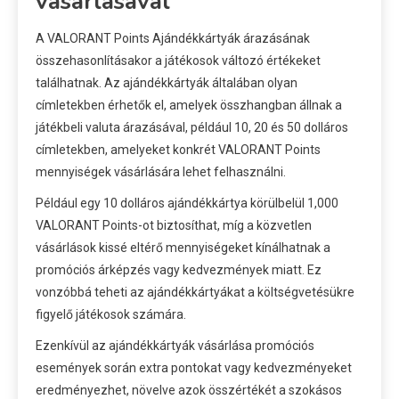
vásárlásával
A VALORANT Points Ajándékkártyák árazásának
összehasonlításakor a játékosok változó értékeket
találhatnak. Az ajándékkártyák általában olyan
címletekben érhetők el, amelyek összhangban állnak a
játékbeli valuta árazásával, például 10, 20 és 50 dolláros
címletekben, amelyeket konkrét VALORANT Points
mennyiségek vásárlására lehet felhasználni.
Például egy 10 dolláros ajándékkártya körülbelül 1,000
VALORANT Points-ot biztosíthat, míg a közvetlen
vásárlások kissé eltérő mennyiségeket kínálhatnak a
promóciós árképzés vagy kedvezmények miatt. Ez
vonzóbbá teheti az ajándékkártyákat a költségvetésükre
figyelő játékosok számára.
Ezenkívül az ajándékkártyák vásárlása promóciós
események során extra pontokat vagy kedvezményeket
eredményezhet, növelve azok összértékét a szokásos