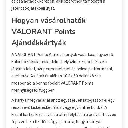
és családtagok körében, akik szeretnék támogatni a
játékosok játékbeli útját.
Hogyan vásárolhatók
VALORANT Points
Ajándékkártyák
A VALORANT Points Ajándékkártyák vásárlása egyszerű.
Különböző kiskereskedelmi helyszíneken, beleértve a
játékboltokat, szupermarketeket és online platformokat,
elérhetők. Az árak általában 10 és 50 dollár között
mozognak, a benne foglalt VALORANT Points
mennyiségétől függően.
A kártya megvásárlásához egyszerűen látogasson el egy
részt vevő kiskereskedőhöz vagy egy online boltba. A
kívánt kártya kiválasztása után folytassa a pénztárhoz, és
fejezze be a fizetést. Ügyeljen arra, hogy a kártyát