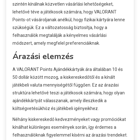
szintén kínálnak közvetlen vásárlási lehetőségeket,
lehetővé téve a játékosok számára, hogy VALORANT
Points-ot vásároljanak anélkül, hogy fizikai kártyára lenne
szükségük. Ez a változatosság biztosítja, hogy a
felhasználók megtalálják a kényelmes vásárlási
módszert, amely megfelel preferenciáiknak.
Árazási elemzés
A VALORANT Points Ajándékkártyák ára általában 10 és
50 dollár között mozog, a kiskereskedőtől és a kínált
játékbeli valuta mennyiségétől függően. Ez az árazási
struktúra lehetővé teszi a játékosok számára, hogy olyan
ajándékkártyát válasszanak, amely illeszkedik a
költségvetésükhöz és játékbeli igényeikhez.
Néhány kiskereskedő kedvezményeket vagy promóciókat
kínálhat különleges események során, így érdemes a
felhasználóknak figyelemmel kísérni az árazási trendeket.