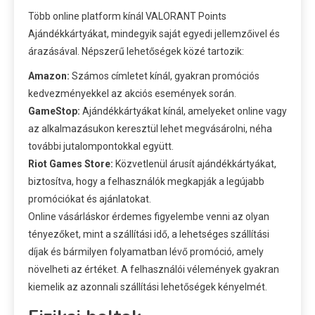
Több online platform kínál VALORANT Points
Ajándékkártyákat, mindegyik saját egyedi jellemzőivel és
árazásával. Népszerű lehetőségek közé tartozik:
Amazon:
Számos címletet kínál, gyakran promóciós
kedvezményekkel az akciós események során.
GameStop:
Ajándékkártyákat kínál, amelyeket online vagy
az alkalmazásukon keresztül lehet megvásárolni, néha
további jutalompontokkal együtt.
Riot Games Store:
Közvetlenül árusít ajándékkártyákat,
biztosítva, hogy a felhasználók megkapják a legújabb
promóciókat és ajánlatokat.
Online vásárláskor érdemes figyelembe venni az olyan
tényezőket, mint a szállítási idő, a lehetséges szállítási
díjak és bármilyen folyamatban lévő promóció, amely
növelheti az értéket. A felhasználói vélemények gyakran
kiemelik az azonnali szállítási lehetőségek kényelmét.