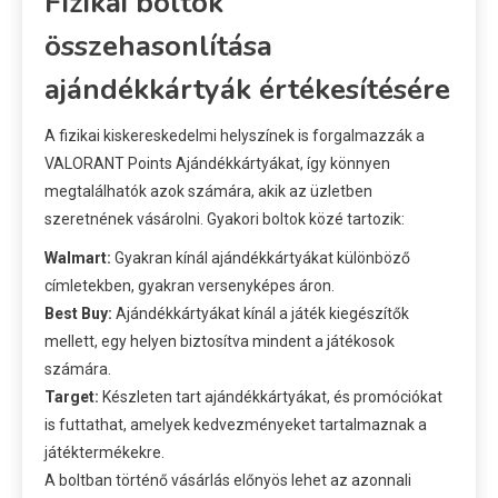
Fizikai boltok
összehasonlítása
ajándékkártyák értékesítésére
A fizikai kiskereskedelmi helyszínek is forgalmazzák a
VALORANT Points Ajándékkártyákat, így könnyen
megtalálhatók azok számára, akik az üzletben
szeretnének vásárolni. Gyakori boltok közé tartozik:
Walmart:
Gyakran kínál ajándékkártyákat különböző
címletekben, gyakran versenyképes áron.
Best Buy:
Ajándékkártyákat kínál a játék kiegészítők
mellett, egy helyen biztosítva mindent a játékosok
számára.
Target:
Készleten tart ajándékkártyákat, és promóciókat
is futtathat, amelyek kedvezményeket tartalmaznak a
játéktermékekre.
A boltban történő vásárlás előnyös lehet az azonnali