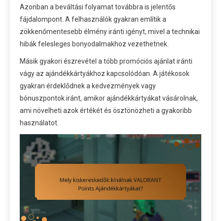
Azonban a beváltási folyamat továbbra is jelentős
fájdalompont. A felhasználók gyakran említik a
zökkenőmentesebb élmény iránti igényt, mivel a technikai
hibák felesleges bonyodalmakhoz vezethetnek.
Másik gyakori észrevétel a több promóciós ajánlat iránti
vágy az ajándékkártyákhoz kapcsolódóan. A játékosok
gyakran érdeklődnek a kedvezmények vagy
bónuszpontok iránt, amikor ajándékkártyákat vásárolnak,
ami növelheti azok értékét és ösztönözheti a gyakoribb
használatot.