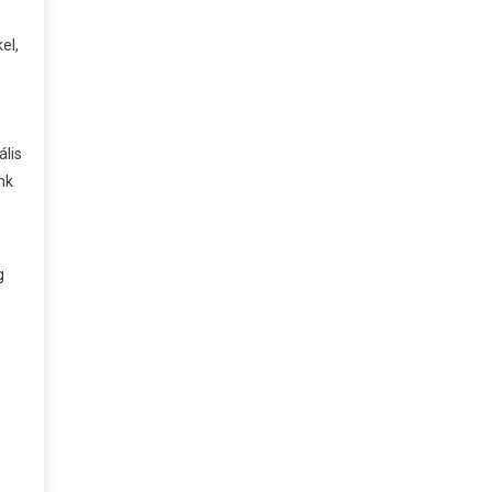
el,
ális
nk
g