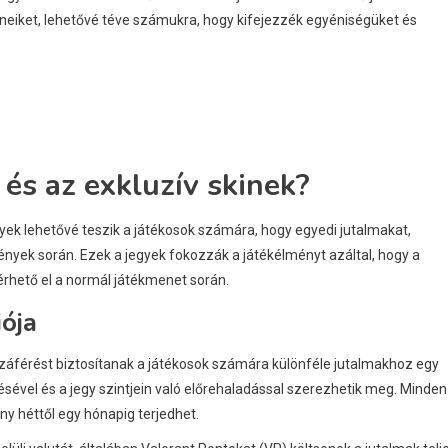
ineiket, lehetővé téve számukra, hogy kifejezzék egyéniségüket és
és az exkluzív skinek?
ek lehetővé teszik a játékosok számára, hogy egyedi jutalmakat,
mények során. Ezek a jegyek fokozzák a játékélményt azáltal, hogy a
rhető el a normál játékmenet során.
ója
férést biztosítanak a játékosok számára különféle jutalmakhoz egy
ésével és a jegy szintjein való előrehaladással szerezhetik meg. Minden
y héttől egy hónapig terjedhet.