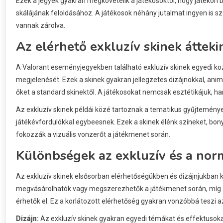
Ezek a jegyek gyakran megkövetelik a játékosoktól, hogy játékon be
skálájának feloldásához. A játékosok néhány jutalmat ingyen is sz
vannak zárolva.
Az elérhető exkluzív skinek átteki
A Valorant eseményjegyekben található exkluzív skinek egyedi k
megjelenését. Ezek a skinek gyakran jellegzetes dizájnokkal, an
őket a standard skinektől. A játékosokat nemcsak esztétikájuk, ha
Az exkluzív skinek példái közé tartoznak a tematikus gyűjtemén
játékévfordulókkal egybeesnek. Ezek a skinek élénk színeket, bon
fokozzák a vizuális vonzerőt a játékmenet során.
Különbségek az exkluzív és a norm
Az exkluzív skinek elsősorban elérhetőségükben és dizájnjukban 
megvásárolhatók vagy megszerezhetők a játékmenet során, míg 
érhetők el. Ez a korlátozott elérhetőség gyakran vonzóbbá teszi a
Dizájn:
Az exkluzív skinek gyakran egyedi témákat és effektusok