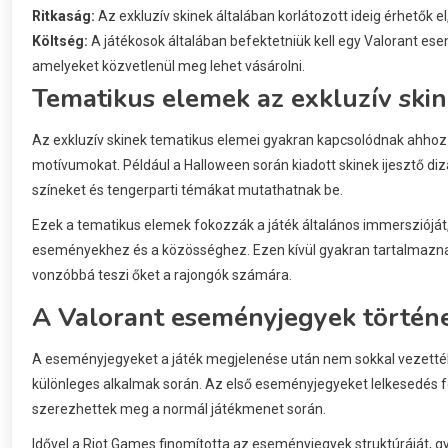
Ritkaság:
Az exkluzív skinek általában korlátozott ideig érhetők el
Költség:
A játékosok általában befektetniük kell egy Valorant ese
amelyeket közvetlenül meg lehet vásárolni.
Tematikus elemek az exkluzív ski
Az exkluzív skinek tematikus elemei gyakran kapcsolódnak ahhoz 
motívumokat. Például a Halloween során kiadott skinek ijesztő di
színeket és tengerparti témákat mutathatnak be.
Ezek a tematikus elemek fokozzák a játék általános immerszióját
eseményekhez és a közösséghez. Ezen kívül gyakran tartalmaznak 
vonzóbbá teszi őket a rajongók számára.
A Valorant eseményjegyek történ
A eseményjegyeket a játék megjelenése után nem sokkal vezették
különleges alkalmak során. Az első eseményjegyeket lelkesedés f
szerezhettek meg a normál játékmenet során.
Idővel a Riot Games finomította az eseményjegyek struktúráját, gy