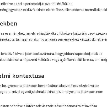
, növelve ezzel a percepciójuk szerinti értéküket.
ményjegybe az exkluzív skinek eléréséhez, ellentétben a normál skinekk
nekben
az eseményhez, amelyre kiadták őket, tükrözve kulturális vagy szezon
zájnokat tartalmazhatnak, míg a nyári eseményekhez készült skinek élé
, lehetővé téve a játékosok számára, hogy jobban kapcsolódjanak az
utalásokat a népszerű kultúrára vagy a játékon belüli lore-ra, ami mé
elmi kontextusa
 be, gyorsan a játékosok bevonásának alapvető eszközévé váltak
ogadta, mivel egyedi jutalmakat kínáltak, amelyeket a játékosok nem
akran beépítve a játékosok visszajelzéseit a tapasztalat javítása