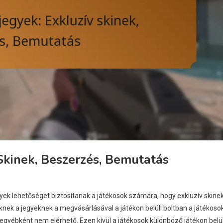
Skinek, Beszerzés, Bemutatás
yek lehetőséget biztosítanak a játékosok számára, hogy exkluzív skine
knek a jegyeknek a megvásárlásával a játékon belüli boltban a játékoso
gyébként nem elérhető. Ezen kívül a játékosok különböző játékon belül