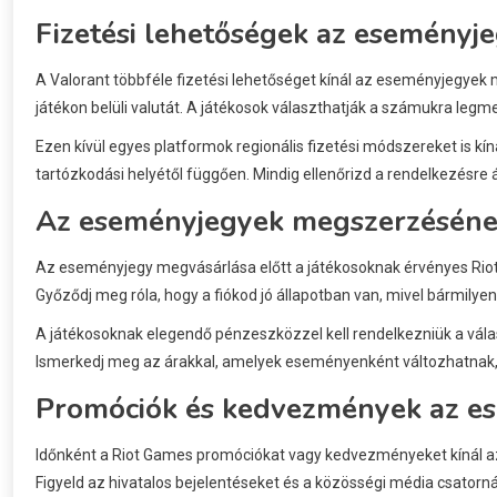
Fizetési lehetőségek az eseményj
A Valorant többféle fizetési lehetőséget kínál az eseményjegyek m
játékon belüli valutát. A játékosok választhatják a számukra leg
Ezen kívül egyes platformok regionális fizetési módszereket is kín
tartózkodási helyétől függően. Mindig ellenőrizd a rendelkezésre 
Az eseményjegyek megszerzésének
Az eseményjegy megvásárlása előtt a játékosoknak érvényes Riot Ga
Győződj meg róla, hogy a fiókod jó állapotban van, mivel bármilye
A játékosoknak elegendő pénzeszközzel kell rendelkezniük a vál
Ismerkedj meg az árakkal, amelyek eseményenként változhatnak, 
Promóciók és kedvezmények az e
Időnként a Riot Games promóciókat vagy kedvezményeket kínál az
Figyeld az hivatalos bejelentéseket és a közösségi média csatornák