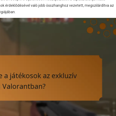
sok érdeklődésével való jobb összhanghoz vezetett, megszilárdítva az
égiájában.