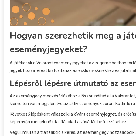
Hogyan szerezhetik meg a ját
eseményjegyeket?
A játékosok a Valorant eseményjegyeket az in-game boltban tört
jegyek hozzáférést biztosítanak az exkluzív skinekhez és jutalma
Lépésről lépésre útmutató az ese
Az eseményjegy megvásárlásához először indítsd el a Valorantot,
kiemelten van megjelenítve az aktív események során. Kattints rá
Következő lépésként válaszd ki a kívánt eseményjegyet, és erősítsd
képernyőn megjelenő utasításokat a vásárlás befejezéséhez.
Végül, miután a tranzakció sikeres, az eseményjegy hozzáadódik a