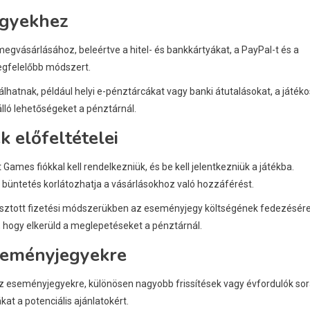
egyekhez
egvásárlásához, beleértve a hitel- és bankkártyákat, a PayPal-t és a
megfelelőbb módszert.
álhatnak, például helyi e-pénztárcákat vagy banki átutalásokat, a játéko
álló lehetőségeket a pénztárnál.
 előfeltételei
mes fiókkal kell rendelkezniük, és be kell jelentkezniük a játékba.
n büntetés korlátozhatja a vásárlásokhoz való hozzáférést.
asztott fizetési módszerükben az eseményjegy költségének fedezésére
hogy elkerüld a meglepetéseket a pénztárnál.
seményjegyekre
 eseményjegyekre, különösen nagyobb frissítések vagy évfordulók sor
at a potenciális ajánlatokért.