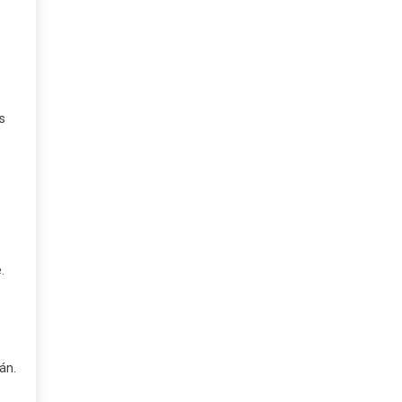
s
.
án.