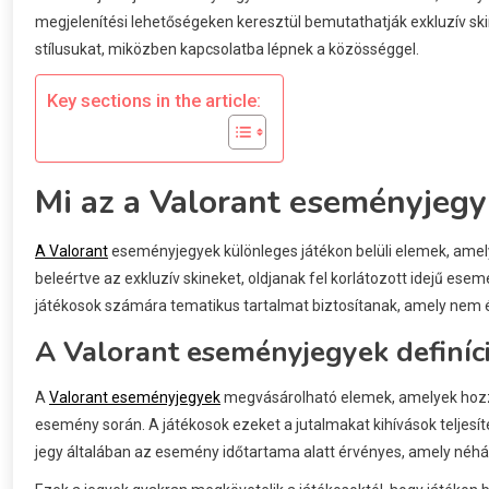
megjelenítési lehetőségeken keresztül bemutathatják exkluzív sk
stílusukat, miközben kapcsolatba lépnek a közösséggel.
Key sections in the article:
Mi az a Valorant eseményjegy 
A Valorant
eseményjegyek különleges játékon belüli elemek, amely
beleértve az exkluzív skineket, oldjanak fel korlátozott idejű ese
játékosok számára tematikus tartalmat biztosítanak, amely nem é
A Valorant eseményjegyek definíci
A
Valorant eseményjegyek
megvásárolható elemek, amelyek hozzá
esemény során. A játékosok ezeket a jutalmakat kihívások teljesít
jegy általában az esemény időtartama alatt érvényes, amely néhán