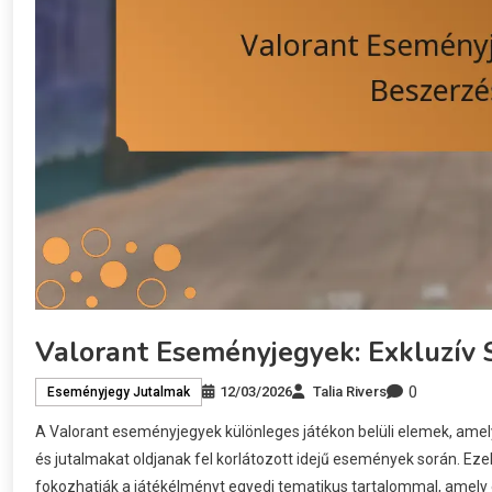
Valorant Eseményjegyek: Exkluzív 
0
12/03/2026
Talia Rivers
Eseményjegy Jutalmak
A Valorant eseményjegyek különleges játékon belüli elemek, amel
és jutalmakat oldjanak fel korlátozott idejű események során. Eze
fokozhatják a játékélményt egyedi tematikus tartalommal, amely e