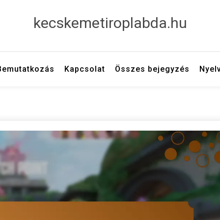
kecskemetiroplabda.hu
Bemutatkozás
Kapcsolat
Összes bejegyzés
Nyel