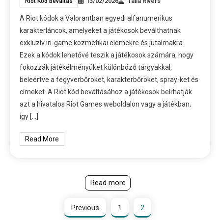
13/02/2026
Talia Rivers
Riot Kód Beváltás
A Riot kódok a Valorantban egyedi alfanumerikus
karakterláncok, amelyeket a játékosok beválthatnak
exkluzív in-game kozmetikai elemekre és jutalmakra.
Ezek a kódok lehetővé teszik a játékosok számára, hogy
fokozzák játékélményüket különböző tárgyakkal,
beleértve a fegyverbőröket, karakterbőröket, spray-ket és
címeket. A Riot kód beváltásához a játékosok beírhatják
azt a hivatalos Riot Games weboldalon vagy a játékban,
így […]
Read More
Read more
Previous
1
2