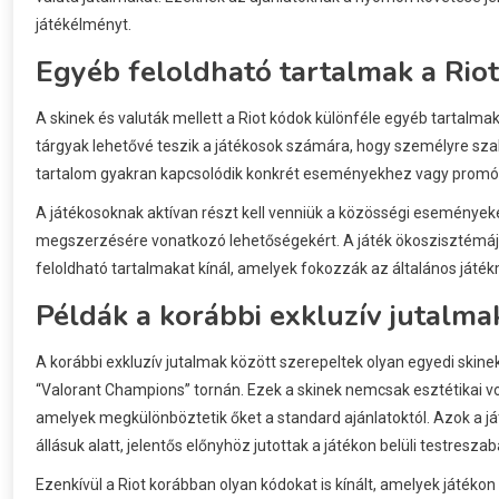
játékélményt.
Egyéb feloldható tartalmak a Rio
A skinek és valuták mellett a Riot kódok különféle egyéb tartalmaka
tárgyak lehetővé teszik a játékosok számára, hogy személyre szabj
tartalom gyakran kapcsolódik konkrét eseményekhez vagy promóci
A játékosoknak aktívan részt kell venniük a közösségi események
megszerzésére vonatkozó lehetőségekért. A játék ökoszisztémájá
feloldható tartalmakat kínál, amelyek fokozzák az általános játé
Példák a korábbi exkluzív jutalma
A korábbi exkluzív jutalmak között szerepeltek olyan egyedi skin
“Valorant Champions” tornán. Ezek a skinek nemcsak esztétikai v
amelyek megkülönböztetik őket a standard ajánlatoktól. Azok a já
állásuk alatt, jelentős előnyhöz jutottak a játékon belüli testresza
Ezenkívül a Riot korábban olyan kódokat is kínált, amelyek játékon b