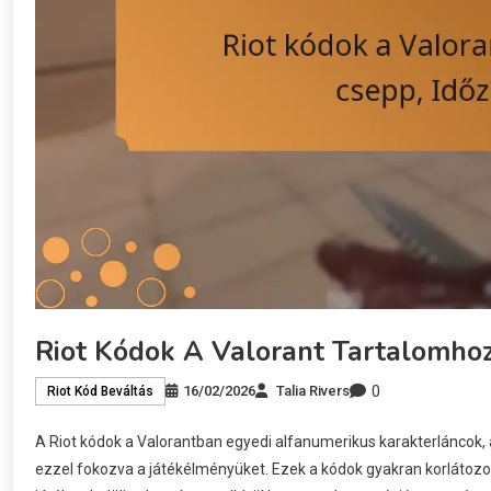
Riot Kódok A Valorant Tartalomhoz:
0
16/02/2026
Talia Rivers
Riot Kód Beváltás
A Riot kódok a Valorantban egyedi alfanumerikus karakterláncok, a
ezzel fokozva a játékélményüket. Ezek a kódok gyakran korlátozott