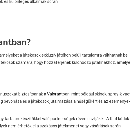
ek és különleges alkalmak során.
rantban?
melyeket a játékosok exkluzív játékon belüli tartalomra válthatnak be.
játékosok számára, hogy hozzáférjenek különböző jutalmakhoz, amely
bónuszokat biztosítsanak
a Valorant
ban, mint például skinek, spray-k vag
sség bevonása és a játékosok jutalmazása a hűségükért és az eseménye
 tartalomkészítőkkel való partnerségek révén osztják ki. A Riot kódok
lyek nem érhetők el a szokásos játékmenet vagy vásárlások során.