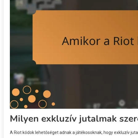
Milyen exkluzív jutalmak szer
A Riot kódok lehetőséget adnak a játékosoknak, hogy exkluzív jut