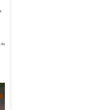
e
k és