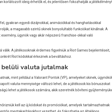
n korlátozott ideig érhetők el, és jelentősen fokozhatják a játékélményt
fel, gyakran egyedi dizájnokkal, animációkkal és hanghatásokkal
rolják, a magasabb szintű skinek bonyolultabb funkciókat kínálnak. A
tt esemény, ügynök vagy akár népszerű franchise-okkal való
á válik. A játékosoknak érdemes figyelniük a Riot Games bejelentéseit,
konkrét Riot kódokkal érkeznek a beváltáshoz.
belüli valuta jutalmak
thatnak, mint például a Valorant Pontok (VP), amelyeket skinek, ügynökö
kapott valuta mennyisége változó lehet, de a játékosok kis bónuszokat
ságú lehet a játékosok számára, akik szeretnék bővíteni gyűjteményük
őrizniük kell az új kódokat és promóciókat, amelyek tartalmazhatnak
lentős megtakarításokhoz vezethet, és fokozhatja az általános