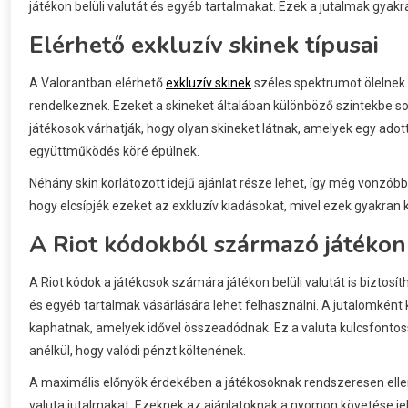
játékon belüli valutát és egyéb tartalmakat. Ezek a jutalmak gyakra
Elérhető exkluzív skinek típusai
A Valorantban elérhető
exkluzív skinek
széles spektrumot ölelnek 
rendelkeznek. Ezeket a skineket általában különböző szintekbe so
játékosok várhatják, hogy olyan skineket látnak, amelyek egy ado
együttműködés köré épülnek.
Néhány skin korlátozott idejű ajánlat része lehet, így még vonzóbb
hogy elcsípjék ezeket az exkluzív kiadásokat, mivel ezek gyakran 
A Riot kódokból származó játékon 
A Riot kódok a játékosok számára játékon belüli valutát is biztosí
és egyéb tartalmak vásárlására lehet felhasználni. A jutalomként 
kaphatnak, amelyek idővel összeadódnak. Ez a valuta kulcsfontos
anélkül, hogy valódi pénzt költenének.
A maximális előnyök érdekében a játékosoknak rendszeresen ellen
valuta jutalmakat. Ezeknek az ajánlatoknak a nyomon követése je