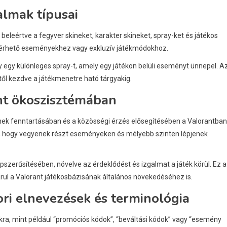
almak típusai
beleértve a fegyver skineket, karakter skineket, spray-ket és játékos
 elérhető eseményekhez vagy exkluzív játékmódokhoz.
y egy különleges spray-t, amely egy játékon belüli eseményt ünnepel. A
ktől kezdve a játékmenetre ható tárgyakig.
nt ökoszisztémában
nek fenntartásában és a közösségi érzés elősegítésében a Valorantban
kat, hogy vegyenek részt eseményeken és mélyebb szinten lépjenek
pszerűsítésében, növelve az érdeklődést és izgalmat a játék körül. Ez a
ul a Valorant játékosbázisának általános növekedéséhez is.
ri elnevezések és terminológia
kra, mint például “promóciós kódok”, “beváltási kódok” vagy “esemény