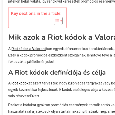
játékon belüli valuta, így rendkívül keresettek promóciós esemény
Key sections in the article:
Mik azok a Riot kódok a Valo
A
Riot kódok a Valorant
ban egyedi alfanumerikus karakterláncok, a
Ezek a kódok promóciós eszközként szolgálnak, lehetővé téve a 
fokozzák a játékélményüket.
A Riot kódok definíciója és célja
A
Riot kódok
at azért tervezték, hogy különleges tárgyakat vagy 
egyéb kozmetikai fejlesztések. E kódok elsődleges célja a közö
való részvételükért.
Ezeket a kódokat gyakran promóciós események, tornák során vagy
használatával a játékosok olyan tartalmakat nyithatnak meg, ame