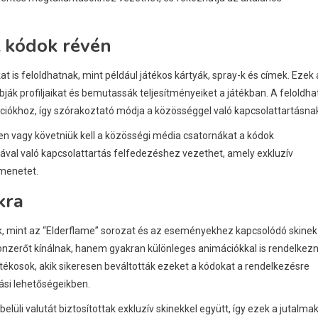
t kódok révén
t is feloldhatnak, mint például játékos kártyák, spray-k és címek. Ezek 
ák profiljaikat és bemutassák teljesítményeiket a játékban. A feloldha
ókhoz, így szórakoztató módja a közösséggel való kapcsolattartásna
en vagy követniük kell a közösségi média csatornákat a kódok
val való kapcsolattartás felfedezéshez vezethet, amely exkluzív
kmenetet.
kra
ek, mint az “Elderflame” sorozat és az eseményekhez kapcsolódó skinek
onzerőt kínálnak, hanem gyakran különleges animációkkal is rendelkezn
tékosok, akik sikeresen beváltották ezeket a kódokat a rendelkezésre
bási lehetőségeikben.
elüli valutát biztosítottak exkluzív skinekkel együtt, így ezek a jutalma