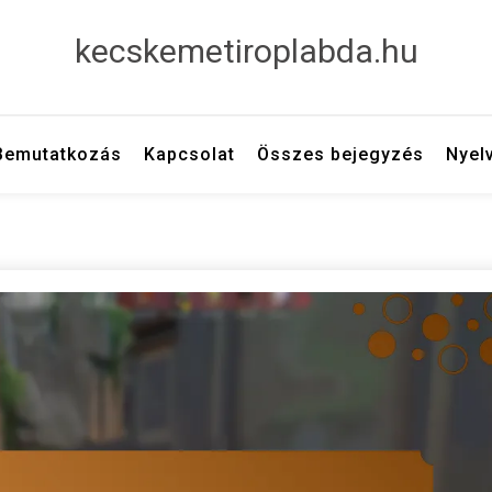
kecskemetiroplabda.hu
Bemutatkozás
Kapcsolat
Összes bejegyzés
Nyel