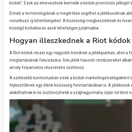
kódok”. Ezek az elnevezések kiemelik a kódok promóciós jellegét 
Ennek a terminológiának a megértése segíthet a játékosoknak a
vonatkozó új lehetőségeket. A közösségi megbeszélések és hivata
közelgő kódokba és azok lehetséges jutalmaiba.
Hogyan illeszkednek a Riot kódok a
A Riot kódok részei egy nagyobb trendnek a játékiparban, ahol a 
megtartásának fokozására. Sok játék hasonló rendszereket alkal
amely folyamatos részvételre ösztönöz.
A szélesebb kontextusban ezek a kódok marketingstratégiaként i
fejlesztőknek egy élénk közösség fenntartásában is. A játékosok 
alakíthatnak ki és ösztönözhetik a szájhagyomány útján történő n