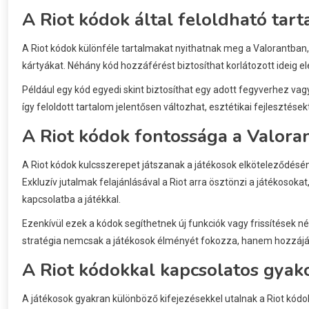
A Riot kódok által feloldható tart
A Riot kódok különféle tartalmakat nyithatnak meg a Valorantban, 
kártyákat. Néhány kód hozzáférést biztosíthat korlátozott ideig
Például egy kód egyedi skint biztosíthat egy adott fegyverhez vag
így feloldott tartalom jelentősen változhat, esztétikai fejlesztése
A Riot kódok fontossága a Valora
A Riot kódok kulcsszerepet játszanak a játékosok elköteleződésé
Exkluzív jutalmak felajánlásával a Riot arra ösztönzi a játékoso
kapcsolatba a játékkal.
Ezenkívül ezek a kódok segíthetnek új funkciók vagy frissítések né
stratégia nemcsak a játékosok élményét fokozza, hanem hozzájár
A Riot kódokkal kapcsolatos gyako
A játékosok gyakran különböző kifejezésekkel utalnak a Riot kódo