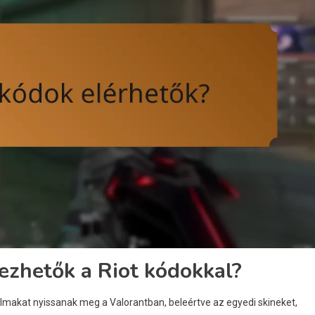
ezhetők a Riot kódokkal?
almakat nyissanak meg a Valorantban, beleértve az egyedi skineket,