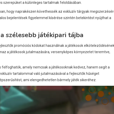
és szerepüket a különleges tartalmak feloldásában.
bban, hogy naprakészen követhessék az exkluzív tárgyak megszerzésér
los bejelentések figyelemmel kísérése szintén betekintést nyújthat a
 szélesebb játékipari tájba
fejlesztők promóciós kódokat használnak a játékosok elköteleződéséne
maz a játékosok jutalmazására, versenyképes környezetet teremtve,
s felfoghatók, amely nemcsak a játékosoknak kedvez, hanem segít a
exkluzív tartalommal való jutalmazásával a fejlesztők hűséget
épszerűsítést, ami elengedhetetlen bármely játék sikeréhez.