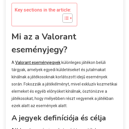
Key sections in the article:
Mi az a Valorant
eseményjegy?
A
Valorant eseményjegyek
különleges játékon belüli
tárgyak, amelyek egyedi küldetéseket és jutalmakat
kínálnak a játékosoknak korlátozott idejű események
során. Fokozzák a játékélményt, mivel exkluzív kozmetikai
elemeket és egyéb előnyöket kínálnak, ösztönözve a
játékosokat, hogy mélyebben részt vegyenek a játékban
ezek alatt az események alatt.
A jegyek definíciója és célja