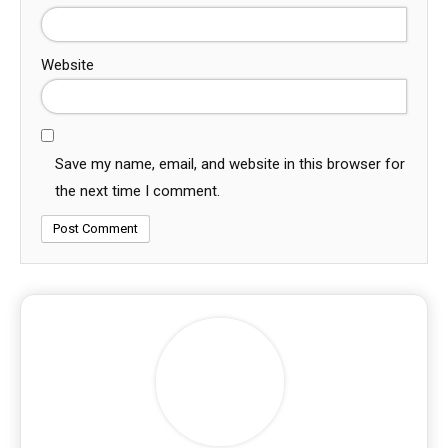
Website
Save my name, email, and website in this browser for
the next time I comment.