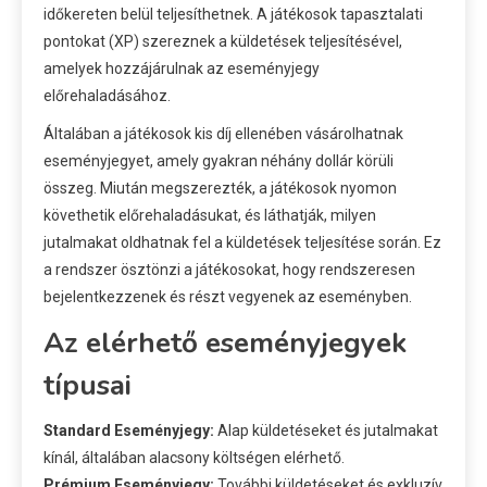
időkereten belül teljesíthetnek. A játékosok tapasztalati
pontokat (XP) szereznek a küldetések teljesítésével,
amelyek hozzájárulnak az eseményjegy
előrehaladásához.
Általában a játékosok kis díj ellenében vásárolhatnak
eseményjegyet, amely gyakran néhány dollár körüli
összeg. Miután megszerezték, a játékosok nyomon
követhetik előrehaladásukat, és láthatják, milyen
jutalmakat oldhatnak fel a küldetések teljesítése során. Ez
a rendszer ösztönzi a játékosokat, hogy rendszeresen
bejelentkezzenek és részt vegyenek az eseményben.
Az elérhető eseményjegyek
típusai
Standard Eseményjegy:
Alap küldetéseket és jutalmakat
kínál, általában alacsony költségen elérhető.
Prémium Eseményjegy:
További küldetéseket és exkluzív