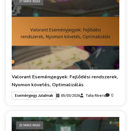
27 MINS READ
Valorant Eseményjegyek: Fejlődési rendszerek,
Nyomon követés, Optimalizálás
0
05/03/2026
Talia Rivers
Eseményjegy Jutalmak
23 MINS READ