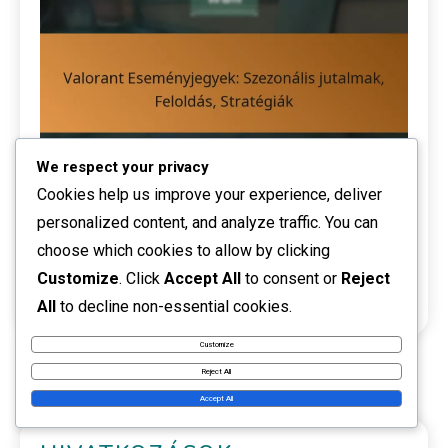
We respect your privacy
Cookies help us improve your experience, deliver
personalized content, and analyze traffic. You can
Valorant Eseményjegyek: Szezonális jutalmak,
choose which cookies to allow by clicking
Feloldás, Stratégiák
Customize
. Click
Accept All
to consent or
Reject
0
05/03/2026
Talia Rivers
Eseményjegy Jutalmak
All
to decline non-essential cookies.
Customize
Reject All
Accept All