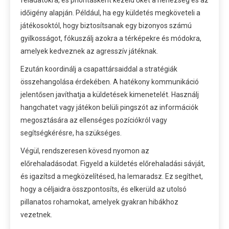
feladatokra, és prioritásként kezeld őket a nehézség és az
időigény alapján. Például, ha egy küldetés megköveteli a
játékosoktól, hogy biztosítsanak egy bizonyos számú
gyilkosságot, fókuszálj azokra a térképekre és módokra,
amelyek kedveznek az agresszív játéknak.
Ezután koordinálj a csapattársaiddal a stratégiák
összehangolása érdekében. A hatékony kommunikáció
jelentősen javíthatja a küldetések kimenetelét. Használj
hangchatet vagy játékon belüli pingszót az információk
megosztására az ellenséges pozíciókról vagy
segítségkérésre, ha szükséges.
Végül, rendszeresen kövesd nyomon az
előrehaladásodat. Figyeld a küldetés előrehaladási sávját,
és igazítsd a megközelítésed, ha lemaradsz. Ez segíthet,
hogy a céljaidra összpontosíts, és elkerüld az utolsó
pillanatos rohamokat, amelyek gyakran hibákhoz
vezetnek.