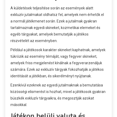
A küldetések teljesítése során az események alatt
exkluzív jutalmakat oldhatsz fel, amelyek nem érhetők el
a normál játékmenet során. Ezek a jutalmak gyakran
tartalmaznak egyedi skineket, kozmetikai elemeket és
egyéb tárgyakat, amelyek bemutatják a játékos
részvételét az eseményben.
Például a játékosok karakter skineket kaphatnak, amelyek
tükrözik az esemény témáját, vagy fegyver skineket,
amelyek friss megjelenést kínálnak a fegyverarzenáljuk
számára. Ezek az exkluzív tárgyak fokozhatják a játékos
identitását a játékban, és sikerélményt nyújtanak.
Ezenkívül ezeknek az egyedi jutalmaknak a bemutatása
közösségi elismerést is hozhat, mivel a játékosok gyakran
büszkék exkluzív tárgyaikra, és megosztják azokat
másokkal.
Játékon belüli valuta és