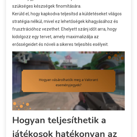
szükséges készségek finomítására.
Kerüld el, hogy kapkodva teljesítsd a küldetéseket világos
stratégia nélkül, mivel ez lehetőségek kihagyásához és
frusztrációhoz vezethet. Ehelyett szánj időt arra, hogy
kidolgozz egy tervet, amely maximalizálja az
erősségeidet és növeli a sikeres teljesítés esélyeit.
Hogyan teljesíthetik a
játékosok hatékonyan az