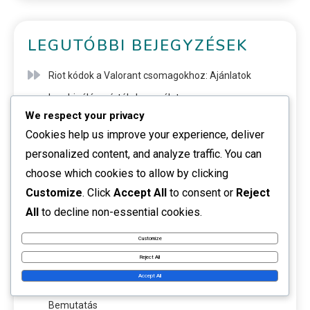
LEGUTÓBBI BEJEGYZÉSEK
Riot kódok a Valorant csomagokhoz: Ajánlatok
kombinálása, érték, használat
We respect your privacy
Riot kódok a Valorant valutához: beváltás, átváltás,
Cookies help us improve your experience, deliver
alkalmazások
personalized content, and analyze traffic. You can
choose which cookies to allow by clicking
VALORANT Pontok Ajándékkártyák: Felhasználói
Customize
. Click
Accept All
to consent or
Reject
tapasztalatok, Vélemények, Megfigyelések
All
to decline non-essential cookies.
VALORANT Pontok Ajándékkártyák: Promóciós
Customize
ajánlatok, Szezonális, Elérhetőség
Reject All
Accept All
Valorant Eseményjegyek: Exkluzív skinek, Beszerzés,
Bemutatás