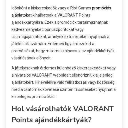
Időnként a kiskereskedők vagy a Riot Games
promóciós
ajánlatok
at kínálhatnak a VALORANT Points
ajándékkártyákra. Ezek a promóciók tartalmazhatnak
kedvezményeket, bónuszpontokat vagy
csomagajánlatokat, amelyek extra értéket nyújtanak a
játékosok számára. Érdemes figyelni ezeket a
promóciókat, hogy maximalizálhassuk az ajándékkártyák
vásárlásának előnyeit.
A játékosoknak érdemes különböző kiskereskedőket vagy
a hivatalos VALORANT weboldalt ellenőrizniük a jelenlegi
ajánlatokért. Hírlevelekre való feliratkozás vagy közösségi
média csatornák követése szintén frissítéseket nyújthat a
különleges promóciókról.
Hol vásárolhatók VALORANT
Points ajándékkártyák?