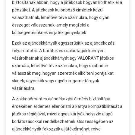
biztosítanak abban, hogy a játékosok hogyan költhetik el a
pénzüket. A játékosok különböző címletek közül
választhatnak, lehetővé téve számukra, hogy olyan
összeget válasszanak, amely megfelel a
költségvetésüknek és játékigényeiknek.
Ezek az ajándékkártyák egyszerűsítik az ajándékozási
folyamatot is. A barátok és családtagok könnyen
vásárolhatnak ajándékkártyát egy VALORANT játékos
számára, lehetővé téve számukra, hogy szabadon
válasszák meg, hogyan szeretnék elkölteni pontjaikat
skinek, ügynökök vagy egyéb in-game tárgyak
vásárlására.
A zökkenőmentes ajándékozási élmény biztosítása
érdekében érdemes ellenőrizni a kártya kompatibilitását a
játékos régiójával, mivel egyes kártyák helyszín alapú
korlátozásokkal rendelkezhetnek. Összességében az
ajándékkártyák fokozzák a játékélményt, mivel