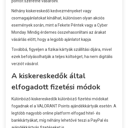
pontot szeretne vásárolni.
Néhány kiskereskedő kedvezményeket vagy
csomagajánlatokat kínálhat, különösen olyan akciós
események során, mint a Fekete Péntek vagy a Cyber
Monday. Mindig érdemes összehasonlítani az árakat
vásárlás előtt, hogy a legjobb ajánlatot kapja.
Továbbá, figyeljen a fizikai kártyák szállítási díjára, mivel
ezek befolyásolhatják a teljes költséget, ha nem digitális
verziót vásárol.
A kiskereskedők által
elfogadott fizetési módok
Különböző kiskereskedők különböző fizetési módokat
fogadnak el a VALORANT Points ajándékkártyák esetén. A
legtöbb nagyobb online platform elfogad hitel- és
bankkártyákat, míg néhány lehetővé teszi a PayPal és
ajándékkártyás fizetéseket is.