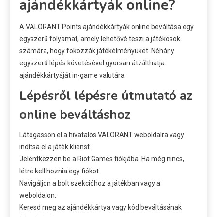
ajándékkártyák online?
A VALORANT Points ajándékkártyák online beváltása egy
egyszerű folyamat, amely lehetővé teszi a játékosok
számára, hogy fokozzák játékélményüket. Néhány
egyszerű lépés követésével gyorsan átválthatja
ajándékkártyáját in-game valutára.
Lépésről lépésre útmutató az
online beváltáshoz
Látogasson el a hivatalos VALORANT weboldalra vagy
indítsa el a játék klienst.
Jelentkezzen be a Riot Games fiókjába. Ha még nincs,
létre kell hoznia egy fiókot.
Navigáljon a bolt szekcióhoz a játékban vagy a
weboldalon.
Keresd meg az ajándékkártya vagy kód beváltásának