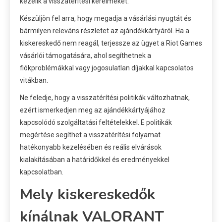
kezelik a visszatérítési kérelmeket.
Készüljön fel arra, hogy megadja a vásárlási nyugtát és
bármilyen releváns részletet az ajándékkártyáról. Ha a
kiskereskedő nem reagál, terjessze az ügyet a Riot Games
vásárlói támogatására, ahol segíthetnek a
fiókproblémákkal vagy jogosulatlan díjakkal kapcsolatos
vitákban.
Ne feledje, hogy a visszatérítési politikák változhatnak,
ezért ismerkedjen meg az ajándékkártyájához
kapcsolódó szolgáltatási feltételekkel. E politikák
megértése segíthet a visszatérítési folyamat
hatékonyabb kezelésében és reális elvárások
kialakításában a határidőkkel és eredményekkel
kapcsolatban.
Mely kiskereskedők
kínálnak VALORANT