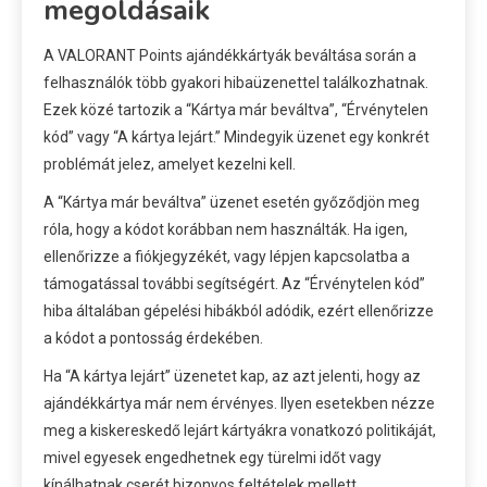
megoldásaik
A VALORANT Points ajándékkártyák beváltása során a
felhasználók több gyakori hibaüzenettel találkozhatnak.
Ezek közé tartozik a “Kártya már beváltva”, “Érvénytelen
kód” vagy “A kártya lejárt.” Mindegyik üzenet egy konkrét
problémát jelez, amelyet kezelni kell.
A “Kártya már beváltva” üzenet esetén győződjön meg
róla, hogy a kódot korábban nem használták. Ha igen,
ellenőrizze a fiókjegyzékét, vagy lépjen kapcsolatba a
támogatással további segítségért. Az “Érvénytelen kód”
hiba általában gépelési hibákból adódik, ezért ellenőrizze
a kódot a pontosság érdekében.
Ha “A kártya lejárt” üzenetet kap, az azt jelenti, hogy az
ajándékkártya már nem érvényes. Ilyen esetekben nézze
meg a kiskereskedő lejárt kártyákra vonatkozó politikáját,
mivel egyesek engedhetnek egy türelmi időt vagy
kínálhatnak cserét bizonyos feltételek mellett.