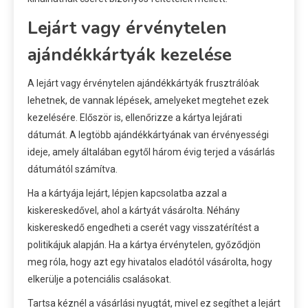
Lejárt vagy érvénytelen
ajándékkártyák kezelése
A lejárt vagy érvénytelen ajándékkártyák frusztrálóak
lehetnek, de vannak lépések, amelyeket megtehet ezek
kezelésére. Először is, ellenőrizze a kártya lejárati
dátumát. A legtöbb ajándékkártyának van érvényességi
ideje, amely általában egytől három évig terjed a vásárlás
dátumától számítva.
Ha a kártyája lejárt, lépjen kapcsolatba azzal a
kiskereskedővel, ahol a kártyát vásárolta. Néhány
kiskereskedő engedheti a cserét vagy visszatérítést a
politikájuk alapján. Ha a kártya érvénytelen, győződjön
meg róla, hogy azt egy hivatalos eladótól vásárolta, hogy
elkerülje a potenciális csalásokat.
Tartsa kéznél a vásárlási nyugtát, mivel ez segíthet a lejárt