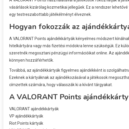
vásárlások kizárólag kozmetikai jellegűek. Ez a rendszer lehetőv
egy testreszabottabb játékélményt élveznek.
Hogyan fokozzák az ajándékkártyá
A VALORANT Points ajándékkártyák kényelmes módszert kínálnak 
hitelkártyára vagy más fizetési módokra lenne szükségük. Ez kül
szeretnék megosztani pénzügyi információikat online. Az ajándék
könnyen hozzáférhetők.
Továbbá, az ajándékkártyák figyelmes ajándékként is szolgálhatn
Ezeknek a kártyáknak az ajándékozásával a játékosok megosztha
címzettek számára, hogy válasszák ki a kívánt tárgyakat.
A VALORANT Points ajándékkártyá
VALORANT ajándékkártyák
VP ajándékkártyák
Riot Points kártyák