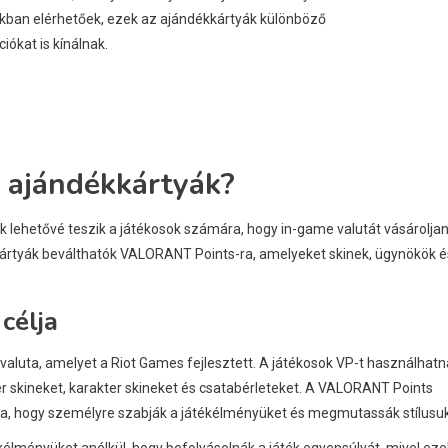
kban elérhetőek, ezek az ajándékkártyák különböző
ókat is kínálnak.
 ajándékkártyák?
k lehetővé teszik a játékosok számára, hogy in-game valutát vásárolja
ártyák beválthatók VALORANT Points-ra, amelyeket skinek, ügynökök é
célja
aluta, amelyet a Riot Games fejlesztett. A játékosok VP-t használhatn
 skineket, karakter skineket és csatabérleteket. A VALORANT Points
ára, hogy személyre szabják a játékélményüket és megmutassák stílusuk
élményüket anélkül, hogy befolyásolnák a játék egyensúlyát, mivel eze