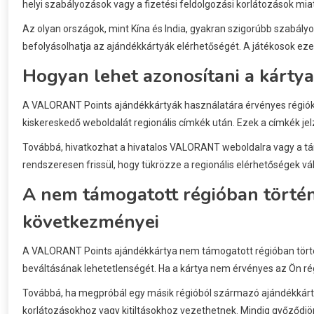
helyi szabályozások vagy a fizetési feldolgozási korlátozások mia
Az olyan országok, mint Kína és India, gyakran szigorúbb szabály
befolyásolhatja az ajándékkártyák elérhetőségét. A játékosok ezek
Hogyan lehet azonosítani a kártya
A VALORANT Points ajándékkártyák használatára érvényes régiók 
kiskereskedő weboldalát regionális címkék után. Ezek a címkék jelzi
Továbbá, hivatkozhat a hivatalos VALORANT weboldalra vagy a tám
rendszeresen frissül, hogy tükrözze a regionális elérhetőségek vál
A nem támogatott régióban törté
következményei
A VALORANT Points ajándékkártya nem támogatott régióban törté
beváltásának lehetetlenségét. Ha a kártya nem érvényes az Ön régi
Továbbá, ha megpróbál egy másik régióból származó ajándékkártyát
korlátozásokhoz vagy kitiltásokhoz vezethetnek. Mindig győződjön 