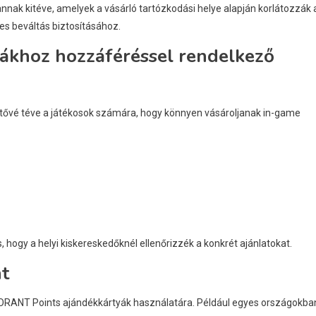
nak kitéve, amelyek a vásárló tartózkodási helye alapján korlátozzák 
es beváltás biztosításához.
khoz hozzáféréssel rendelkező
tővé téve a játékosok számára, hogy könnyen vásároljanak in-game
 hogy a helyi kiskereskedőknél ellenőrizzék a konkrét ajánlatokat.
t
ORANT Points ajándékkártyák használatára. Például egyes országokba