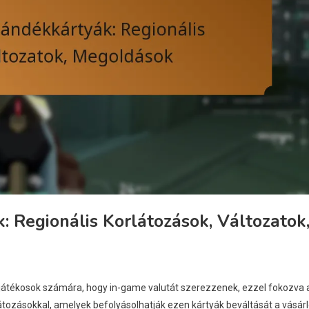
Regionális Korlátozások, Változatok
átékosok számára, hogy in-game valutát szerezzenek, ezzel fokozva 
látozásokkal, amelyek befolyásolhatják ezen kártyák beváltását a vásár