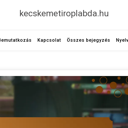
kecskemetiroplabda.hu
Bemutatkozás
Kapcsolat
Összes bejegyzés
Nyel