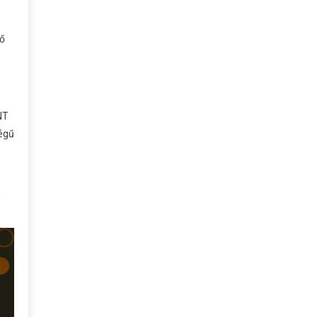
lő
NT
ségű
n