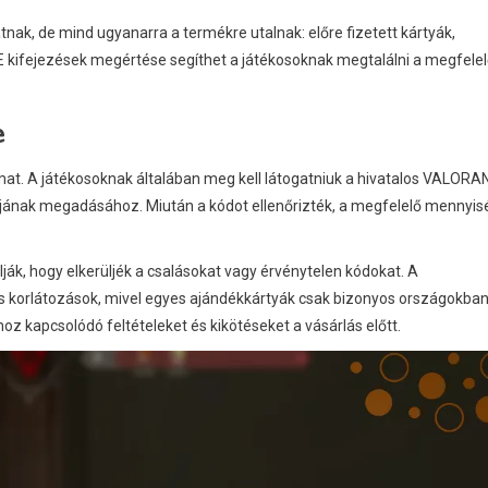
ak, de mind ugyanarra a termékre utalnak: előre fizetett kártyák,
 kifejezések megértése segíthet a játékosoknak megtalálni a megfele
e
t. A játékosoknak általában meg kell látogatniuk a hivatalos VALORA
 kódjának megadásához. Miután a kódot ellenőrizték, a megfelelő mennyi
lják, hogy elkerüljék a csalásokat vagy érvénytelen kódokat. A
lis korlátozások, mivel egyes ajándékkártyák csak bizonyos országokba
z kapcsolódó feltételeket és kikötéseket a vásárlás előtt.