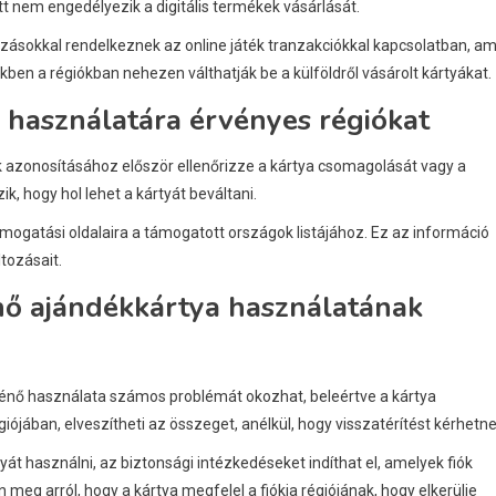
tt nem engedélyezik a digitális termékek vásárlását.
ozásokkal rendelkeznek az online játék tranzakciókkal kapcsolatban, am
ben a régiókban nehezen válthatják be a külföldről vásárolt kártyákat.
 használatára érvényes régiókat
azonosításához először ellenőrizze a kártya csomagolását vagy a
k, hogy hol lehet a kártyát beváltani.
ogatási oldalaira a támogatott országok listájához. Ez az információ
tozásait.
nő ajándékkártya használatának
nő használata számos problémát okozhat, beleértve a kártya
ójában, elveszítheti az összeget, anélkül, hogy visszatérítést kérhetne
 használni, az biztonsági intézkedéseket indíthat el, amelyek fiók
meg arról, hogy a kártya megfelel a fiókja régiójának, hogy elkerülje