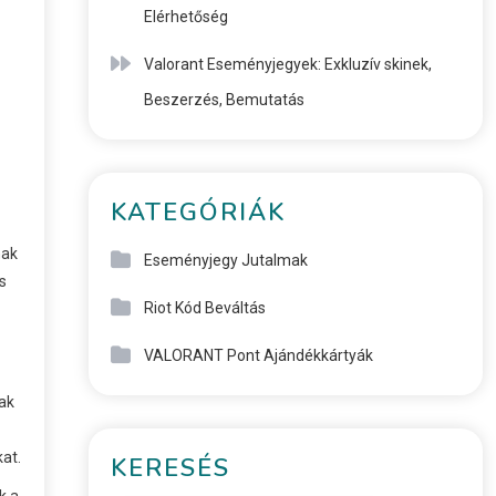
Elérhetőség
Valorant Eseményjegyek: Exkluzív skinek,
Beszerzés, Bemutatás
KATEGÓRIÁK
nak
Eseményjegy Jutalmak
s
Riot Kód Beváltás
VALORANT Pont Ajándékkártyák
ak
at.
KERESÉS
k a