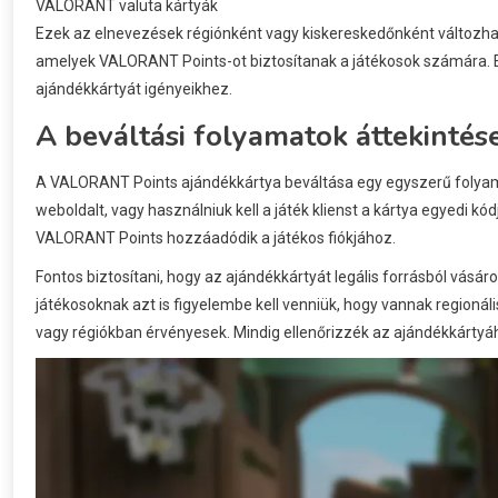
VALORANT valuta kártyák
Ezek az elnevezések régiónként vagy kiskereskedőnként változhatn
amelyek VALORANT Points-ot biztosítanak a játékosok számára. E
ajándékkártyát igényeikhez.
A beváltási folyamatok áttekintés
A VALORANT Points ajándékkártya beváltása egy egyszerű folyama
weboldalt, vagy használniuk kell a játék klienst a kártya egyedi
VALORANT Points hozzáadódik a játékos fiókjához.
Fontos biztosítani, hogy az ajándékkártyát legális forrásból vásáro
játékosoknak azt is figyelembe kell venniük, hogy vannak regioná
vagy régiókban érvényesek. Mindig ellenőrizzék az ajándékkártyáho