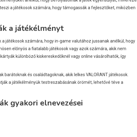
é teszi a játékosok számára, hogy támogassák a fejlesztőket, miközben
k a játékélményt
a játékosok számára, hogy in-game valutához jussanak anélkül, hogy
önösen előnyös a fiatalabb játékosok vagy azok számára, akik nem
kártyák különböző kiskereskedőknél vagy online vásárolhatók, így
ak barátoknak és családtagoknak, akik lelkes VALORANT játékosok.
tják a játékélményük testreszabásának örömét, lehetővé téve a
k gyakori elnevezései