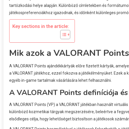
tartózkodási helye alapján. Különböző címletekben és formátumo
játékospreferenciákhoz igazodnak, és időnként különleges promóci
Key sections in the article:
Mik azok a VALORANT Points
A VALORANT Points ajándékkártyák előre fizetett kártyák, amelye
a VALORANT játékhoz, ezzel fokozva a játékélményüket. Ezek a k
egyéb in-game tartalmak vásárlására lehet felhasználni.
A VALORANT Points definíciója és 
A VALORANT Points (VP) a VALORANT játékban használt virtuális v
különböző kozmetikai tárgyak megszerzésére, beleértve a fegyver
elsődleges célja, hogy lehetőséget biztosítson a játékosok szám
A VALORANT Points használatával a játékosok fokozhatják a játék