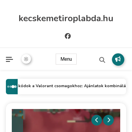
kecskemetiroplabda.hu
Menu
Riot kódok a Valorant csomagokhoz: Ajánlatok kombinálása, ért