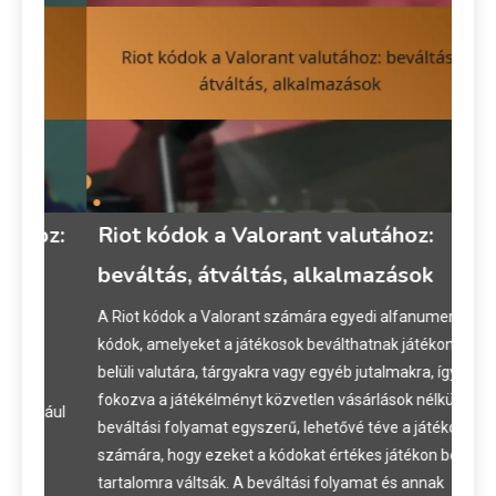
oz:
Riot kódok a Valorant valutához:
VA
beváltás, átváltás, alkalmazások
Fel
Vé
A Riot kódok a Valorant számára egyedi alfanumerikus
kódok, amelyeket a játékosok beválthatnak játékon
A VA
belüli valutára, tárgyakra vagy egyéb jutalmakra, így
kíná
fokozva a játékélményt közvetlen vásárlások nélkül. A
dául
szer
beváltási folyamat egyszerű, lehetővé téve a játékosok
fize
számára, hogy ezeket a kódokat értékes játékon belüli
érté
tartalomra váltsák. A beváltási folyamat és annak
amel