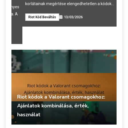
korlátainak megértése elengedhetetlen a kódok…
ényes
külö
a. A
kihí
13/03/2026
Riot Kód Beváltás
ami 
sect
VA
Riot kódok a Valorant csomagokhoz:
Ajánlatok kombinálása, érték,
használat
Talia Rivers
13/03/2026
Riot Kód Beváltás