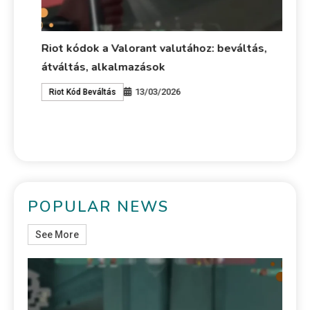
ok
Riot kódok a Valorant valutához: beváltás,
VA
átváltás, alkalmazások
Fe
Me
13/03/2026
Riot Kód Beváltás
V
POPULAR NEWS
See More