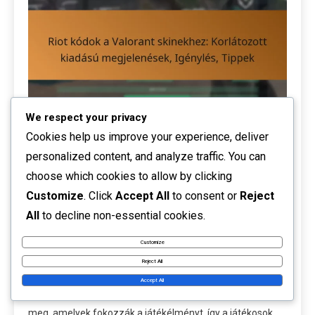
We respect your privacy
Cookies help us improve your experience, deliver
Riot kódok a Valorant skinekhez: Korlátozott
personalized content, and analyze traffic. You can
kiadású megjelenések, Igénylés, Tippek
choose which cookies to allow by clicking
Customize
. Click
Accept All
to consent or
Reject
24/02/2026
Talia Rivers
Riot Kód Beváltás
All
to decline non-essential cookies.
A Riot kódok a Valorant skinekhez egyedi alfanumerikus
kódok, amelyeket a játékosok beválthatnak exkluzív
Customize
játékon belüli tárgyakra, gyakran limitált kiadású
Reject All
termékekhez és promóciós eseményekhez kapcsolódva.
Accept All
Ezek a kódok egyedi dizájnokat és animációkat nyitnak
meg, amelyek fokozzák a játékélményt, így a játékosok