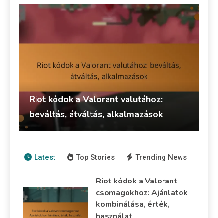
Riot kódok a Valorant valutához:
beváltás, átváltás, alkalmazások
Talia Rivers
13/03/2026
Riot Kód Beváltás
Latest
Top Stories
Trending News
Riot kódok a Valorant
csomagokhoz: Ajánlatok
kombinálása, érték,
használat