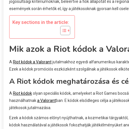
jogosultsági kritériumoknak, beleértve a fiók állapotát és a region
események során érhetők el, így a játékosoknak gyorsan kell csele
Key sections in the article:
Mik azok a Riot kódok a Valo
A
Riot kódok a Valorant
jutalmakhoz egyedi alfanumerikus karakter
Ezek a kódok promóciós eszközként szolgálnak a játékosok elköte
A Riot kódok meghatározása és cé
A
Riot kódok
olyan speciális kódok, amelyeket a Riot Games bocsát
használhatnak
a Valorant
ban. E kódok elsődleges célja a játéko
játékosok jutalmazása.
Ezek a kódok számos előnyt nyújthatnak, a kozmetikai tárgyaktól, m
kódok használatával a játékosok fokozhatják játékélményüket ané