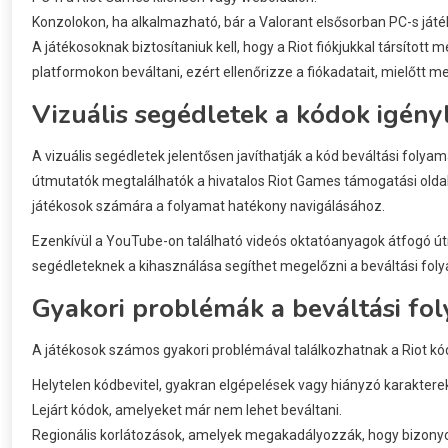
Konzolokon, ha alkalmazható, bár a Valorant elsősorban PC-s játé
A játékosoknak biztosítaniuk kell, hogy a Riot fiókjukkal társítot
platformokon beváltani, ezért ellenőrizze a fiókadatait, mielőtt m
Vizuális segédletek a kódok igény
A vizuális segédletek jelentősen javíthatják a kód beváltási folya
útmutatók megtalálhatók a hivatalos Riot Games támogatási oldalo
játékosok számára a folyamat hatékony navigálásához.
Ezenkívül a YouTube-on található videós oktatóanyagok átfogó út
segédleteknek a kihasználása segíthet megelőzni a beváltási foly
Gyakori problémák a beváltási fo
A játékosok számos gyakori problémával találkozhatnak a Riot kód
Helytelen kódbevitel, gyakran elgépelések vagy hiányzó karakterek
Lejárt kódok, amelyeket már nem lehet beváltani.
Regionális korlátozások, amelyek megakadályozzák, hogy bizonyo