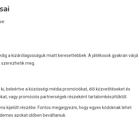
sai
ve:
dig a kizárólagosságuk miatt keresettebbek. A játékosok gyakran várjá
t szerezhetik meg.
 ki, beleértve a közösségi média promóciókat, élő közvetítéseket és
kat, vagy promóciós partnerségek részeként tartalomkészítőktől.
iens kijelölt részébe. Fontos megjegyezni, hogy egyes kódoknak lehet
 érdemes azokat időben beváltaniuk.