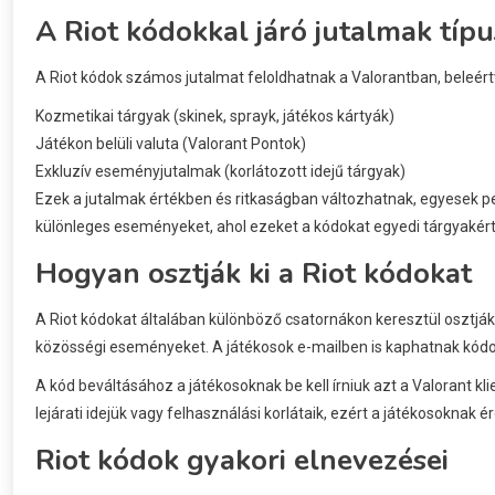
A Riot kódokkal járó jutalmak típu
A Riot kódok számos jutalmat feloldhatnak a Valorantban, beleért
Kozmetikai tárgyak (skinek, sprayk, játékos kártyák)
Játékon belüli valuta (Valorant Pontok)
Exkluzív eseményjutalmak (korlátozott idejű tárgyak)
Ezek a jutalmak értékben és ritkaságban változhatnak, egyesek pe
különleges eseményeket, ahol ezeket a kódokat egyedi tárgyakér
Hogyan osztják ki a Riot kódokat
A Riot kódokat általában különböző csatornákon keresztül osztják
közösségi eseményeket. A játékosok e-mailben is kaphatnak kódo
A kód beváltásához a játékosoknak be kell írniuk azt a Valorant kl
lejárati idejük vagy felhasználási korlátaik, ezért a játékosoknak
Riot kódok gyakori elnevezései