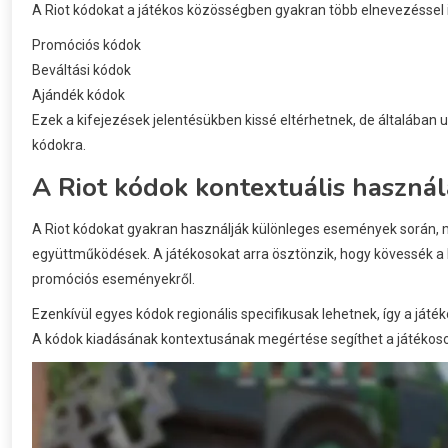
A Riot kódokat a játékos közösségben gyakran több elnevezéssel il
Promóciós kódok
Beváltási kódok
Ajándék kódok
Ezek a kifejezések jelentésükben kissé eltérhetnek, de általában u
kódokra.
A Riot kódok kontextuális haszná
A Riot kódokat gyakran használják különleges események során, mi
együttműködések. A játékosokat arra ösztönzik, hogy kövessék a h
promóciós eseményekről.
Ezenkívül egyes kódok regionális specifikusak lehetnek, így a ját
A kódok kiadásának kontextusának megértése segíthet a játékos