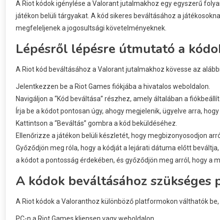
A Riot kódok igénylése a Valorant jutalmakhoz egy egyszerű folya
játékon belüli tárgyakat. A kód sikeres beváltásához a játékosoknak
megfeleljenek a jogosultsági követelményeknek.
Lépésről lépésre útmutató a kódo
A Riot kód beváltásához a Valorant jutalmakhoz kövesse az alábbi
Jelentkezzen be a Riot Games fiókjába a hivatalos weboldalon.
Navigáljon a “Kód beváltása” részhez, amely általában a fiókbeállí
Írja be a kódot pontosan úgy, ahogy megjelenik, ügyelve arra, hog
Kattintson a “Beváltás” gombra a kód beküldéséhez.
Ellenőrizze a játékon belüli készletét, hogy megbizonyosodjon arr
Győződjön meg róla, hogy a kódját a lejárati dátuma előtt beváltj
a kódot a pontosság érdekében, és győződjön meg arról, hogy a m
A kódok beváltásához szükséges 
A Riot kódok a Valoranthoz különböző platformokon válthatók be, 
PC-n a Riot Games kliensen vagy weboldalon.