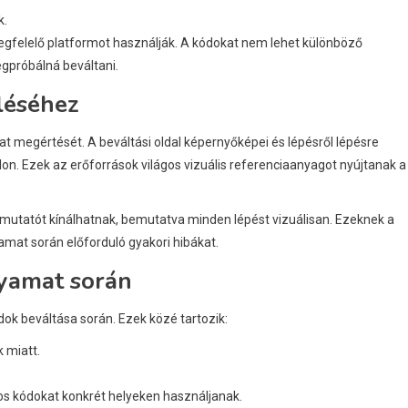
k.
t megfelelő platformot használják. A kódokat nem lehet különböző
egpróbálná beváltani.
léséhez
mat megértését. A beváltási oldal képernyőképei és lépésről lépésre
n. Ezek az erőforrások világos vizuális referenciaanyagot nyújtanak a
mutatót kínálhatnak, bemutatva minden lépést vizuálisan. Ezeknek a
amat során előforduló gyakori hibákat.
lyamat során
ok beváltása során. Ezek közé tartozik:
 miatt.
s kódokat konkrét helyeken használjanak.