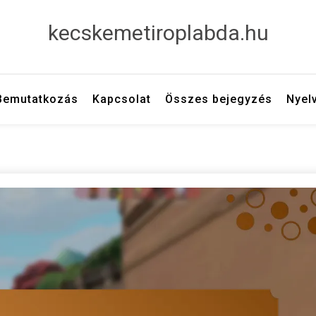
kecskemetiroplabda.hu
Bemutatkozás
Kapcsolat
Összes bejegyzés
Nyel