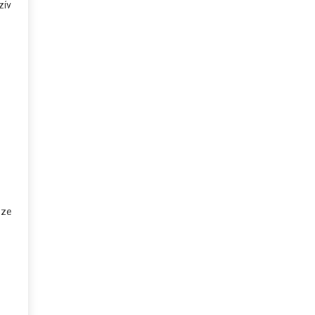
zív
zze