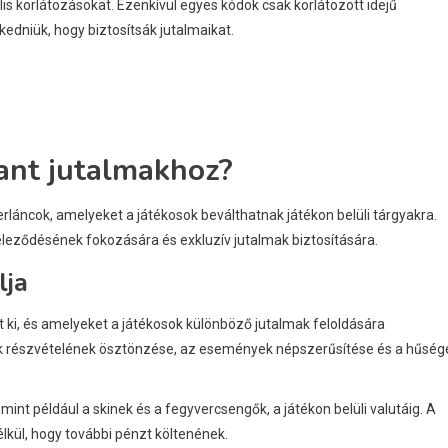
ális korlátozásokat. Ezenkívül egyes kódok csak korlátozott idejű
kedniük, hogy biztosítsák jutalmaikat.
rant jutalmakhoz?
láncok, amelyeket a játékosok beválthatnak játékon belüli tárgyakra.
leződésének fokozására és exkluzív jutalmak biztosítására.
lja
 ki, és amelyeket a játékosok különböző jutalmak feloldására
sok részvételének ösztönzése, az események népszerűsítése és a hűség
int például a skinek és a fegyvercsengők, a játékon belüli valutáig. A
lkül, hogy további pénzt költenének.