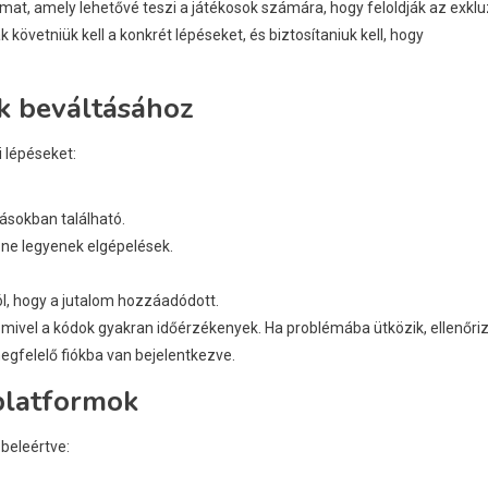
mat, amely lehetővé teszi a játékosok számára, hogy feloldják az exklu
 követniük kell a konkrét lépéseket, és biztosítaniuk kell, hogy
k beváltásához
 lépéseket:
tásokban található.
y ne legyenek elgépelések.
ól, hogy a jutalom hozzáadódott.
a, mivel a kódok gyakran időérzékenyek. Ha problémába ütközik, ellenőri
egfelelő fiókba van bejelentkezve.
platformok
beleértve: